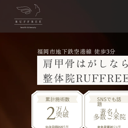
福岡市地下鉄空港線 徒歩3分
肩甲骨はがしな
整体院RUFFR
累計施術数
SNSでも話
2
題
万人
著名人
突破
多数ご来院
※全店舗2025年10月1日時点
※全店舗2024年度来店実績