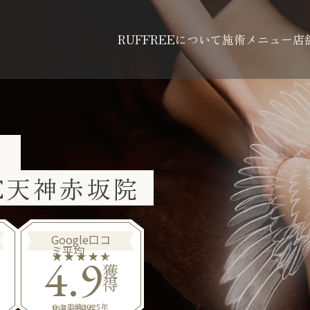
RUFFREEについて
施術メニュー
店
ら
EE天神赤坂院
Google口コ
ミ平均
4.9
獲
得
※全店舗2025年10月1日時点